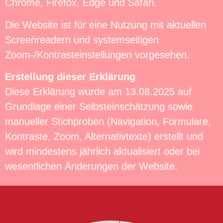
Chrome, Firefox, Edge und Safari.
Die Website ist für eine Nutzung mit aktuellen
Screenreadern und systemseitigen
Zoom-/Kontrasteinstellungen vorgesehen.
Erstellung dieser Erklärung
Diese Erklärung wurde am 13.08.2025 auf
Grundlage einer Selbsteinschätzung sowie
manueller Stichproben (Navigation, Formulare,
Kontraste, Zoom, Alternativtexte) erstellt und
wird mindestens jährlich aktualisiert oder bei
wesentlichen Änderungen der Website.